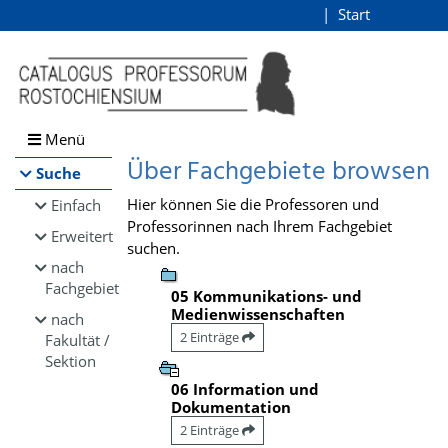
Browsen
Start
Login
direkt zum Inhalt
Menü
Über Fachgebiete browsen
Suche
Hier können Sie die Professoren und
Einfach
Professorinnen nach Ihrem Fachgebiet
Erweitert
suchen.
nach
Fachgebiet
05 Kommunikations- und
Medienwissenschaften
nach
2 Einträge
Fakultät /
Sektion
06 Information und
Dokumentation
2 Einträge