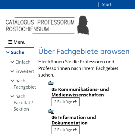
Browsen
Start
Login
direkt zum Inhalt
Menü
Über Fachgebiete browsen
Suche
Hier können Sie die Professoren und
Einfach
Professorinnen nach Ihrem Fachgebiet
Erweitert
suchen.
nach
Fachgebiet
05 Kommunikations- und
Medienwissenschaften
nach
2 Einträge
Fakultät /
Sektion
06 Information und
Dokumentation
2 Einträge