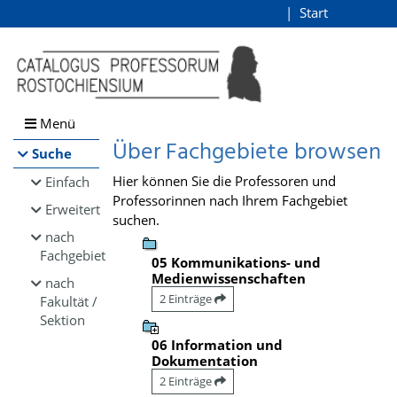
Browsen
Start
Login
direkt zum Inhalt
Menü
Über Fachgebiete browsen
Suche
Hier können Sie die Professoren und
Einfach
Professorinnen nach Ihrem Fachgebiet
Erweitert
suchen.
nach
Fachgebiet
05 Kommunikations- und
Medienwissenschaften
nach
2 Einträge
Fakultät /
Sektion
06 Information und
Dokumentation
2 Einträge