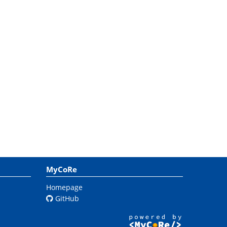
MyCoRe
Homepage
GitHub