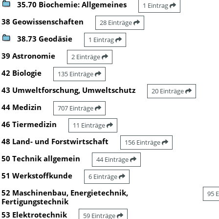
35.70 Biochemie: Allgemeines
1 Eintrag
38 Geowissenschaften
28 Einträge
38.73 Geodäsie
1 Eintrag
39 Astronomie
2 Einträge
42 Biologie
135 Einträge
43 Umweltforschung, Umweltschutz
20 Einträge
44 Medizin
707 Einträge
46 Tiermedizin
11 Einträge
48 Land- und Forstwirtschaft
156 Einträge
50 Technik allgemein
44 Einträge
51 Werkstoffkunde
6 Einträge
52 Maschinenbau, Energietechnik,
95 
Fertigungstechnik
53 Elektrotechnik
59 Einträge