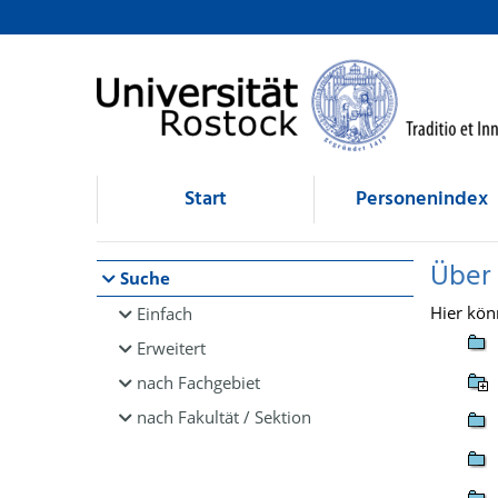
Browsen
direkt zum Inhalt
Start
Personenindex
Über
Suche
Hier kön
Einfach
Erweitert
nach Fachgebiet
nach Fakultät / Sektion