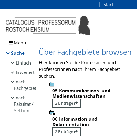
Browsen
Start
Login
direkt zum Inhalt
Menü
Über Fachgebiete browsen
Suche
Hier können Sie die Professoren und
Einfach
Professorinnen nach Ihrem Fachgebiet
Erweitert
suchen.
nach
Fachgebiet
05 Kommunikations- und
Medienwissenschaften
nach
2 Einträge
Fakultät /
Sektion
06 Information und
Dokumentation
2 Einträge