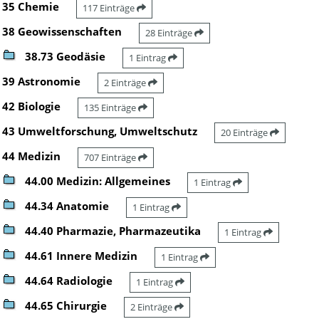
35 Chemie
117 Einträge
38 Geowissenschaften
28 Einträge
38.73 Geodäsie
1 Eintrag
39 Astronomie
2 Einträge
42 Biologie
135 Einträge
43 Umweltforschung, Umweltschutz
20 Einträge
44 Medizin
707 Einträge
44.00 Medizin: Allgemeines
1 Eintrag
44.34 Anatomie
1 Eintrag
44.40 Pharmazie, Pharmazeutika
1 Eintrag
44.61 Innere Medizin
1 Eintrag
44.64 Radiologie
1 Eintrag
44.65 Chirurgie
2 Einträge