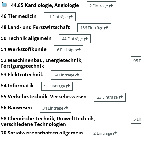
44.85 Kardiologie, Angiologie
2 Einträge
46 Tiermedizin
11 Einträge
48 Land- und Forstwirtschaft
156 Einträge
50 Technik allgemein
44 Einträge
51 Werkstoffkunde
6 Einträge
52 Maschinenbau, Energietechnik,
95 
Fertigungstechnik
53 Elektrotechnik
59 Einträge
54 Informatik
58 Einträge
55 Verkehrstechnik, Verkehrswesen
23 Einträge
56 Bauwesen
34 Einträge
58 Chemische Technik, Umwelttechnik,
5 E
verschiedene Technologien
70 Sozialwissenschaften allgemein
2 Einträge