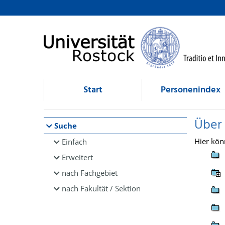
Browsen
direkt zum Inhalt
Start
Personenindex
Über
Suche
Hier kön
Einfach
Erweitert
nach Fachgebiet
nach Fakultät / Sektion