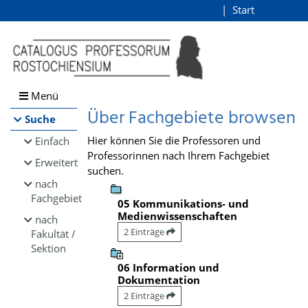
Browsen
Start
Login
direkt zum Inhalt
Menü
Über Fachgebiete browsen
Suche
Hier können Sie die Professoren und
Einfach
Professorinnen nach Ihrem Fachgebiet
Erweitert
suchen.
nach
Fachgebiet
05 Kommunikations- und
Medienwissenschaften
nach
2 Einträge
Fakultät /
Sektion
06 Information und
Dokumentation
2 Einträge