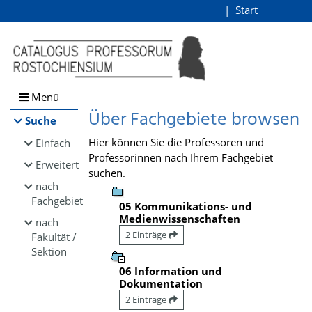
Browsen
Start
Login
direkt zum Inhalt
Menü
Über Fachgebiete browsen
Suche
Hier können Sie die Professoren und
Einfach
Professorinnen nach Ihrem Fachgebiet
Erweitert
suchen.
nach
Fachgebiet
05 Kommunikations- und
Medienwissenschaften
nach
2 Einträge
Fakultät /
Sektion
06 Information und
Dokumentation
2 Einträge