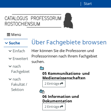
Browsen
Start
Login
direkt zum Inhalt
Menü
Über Fachgebiete browsen
Suche
Hier können Sie die Professoren und
Einfach
Professorinnen nach Ihrem Fachgebiet
Erweitert
suchen.
nach
Fachgebiet
05 Kommunikations- und
Medienwissenschaften
nach
2 Einträge
Fakultät /
Sektion
06 Information und
Dokumentation
2 Einträge