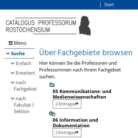
Browsen
Start
Login
direkt zum Inhalt
Menü
Über Fachgebiete browsen
Suche
Hier können Sie die Professoren und
Einfach
Professorinnen nach Ihrem Fachgebiet
Erweitert
suchen.
nach
Fachgebiet
05 Kommunikations- und
Medienwissenschaften
nach
2 Einträge
Fakultät /
Sektion
06 Information und
Dokumentation
2 Einträge