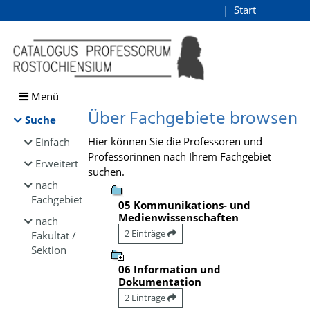
Browsen
Start
Login
direkt zum Inhalt
Menü
Über Fachgebiete browsen
Suche
Hier können Sie die Professoren und
Einfach
Professorinnen nach Ihrem Fachgebiet
Erweitert
suchen.
nach
Fachgebiet
05 Kommunikations- und
Medienwissenschaften
nach
2 Einträge
Fakultät /
Sektion
06 Information und
Dokumentation
2 Einträge