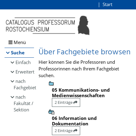
Browsen
Start
Login
direkt zum Inhalt
Menü
Über Fachgebiete browsen
Suche
Hier können Sie die Professoren und
Einfach
Professorinnen nach Ihrem Fachgebiet
Erweitert
suchen.
nach
Fachgebiet
05 Kommunikations- und
Medienwissenschaften
nach
2 Einträge
Fakultät /
Sektion
06 Information und
Dokumentation
2 Einträge