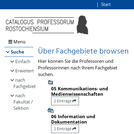
Browsen
Start
Login
direkt zum Inhalt
Menü
Über Fachgebiete browsen
Suche
Hier können Sie die Professoren und
Einfach
Professorinnen nach Ihrem Fachgebiet
Erweitert
suchen.
nach
Fachgebiet
05 Kommunikations- und
Medienwissenschaften
nach
2 Einträge
Fakultät /
Sektion
06 Information und
Dokumentation
2 Einträge