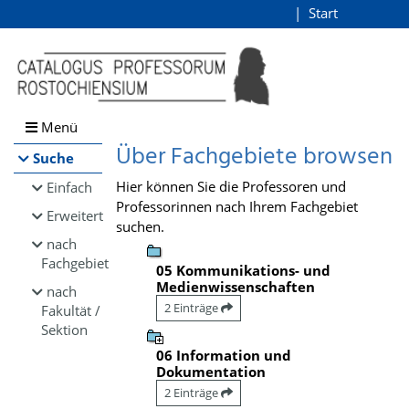
Browsen
Start
Login
direkt zum Inhalt
Menü
Über Fachgebiete browsen
Suche
Hier können Sie die Professoren und
Einfach
Professorinnen nach Ihrem Fachgebiet
Erweitert
suchen.
nach
Fachgebiet
05 Kommunikations- und
Medienwissenschaften
nach
2 Einträge
Fakultät /
Sektion
06 Information und
Dokumentation
2 Einträge