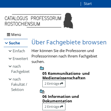
Browsen
Start
Login
direkt zum Inhalt
Menü
Über Fachgebiete browsen
Suche
Hier können Sie die Professoren und
Einfach
Professorinnen nach Ihrem Fachgebiet
Erweitert
suchen.
nach
Fachgebiet
05 Kommunikations- und
Medienwissenschaften
nach
2 Einträge
Fakultät /
Sektion
06 Information und
Dokumentation
2 Einträge