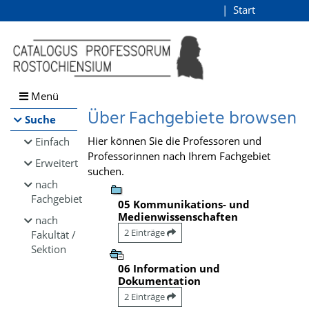
Browsen
Start
Login
direkt zum Inhalt
Menü
Über Fachgebiete browsen
Suche
Hier können Sie die Professoren und
Einfach
Professorinnen nach Ihrem Fachgebiet
Erweitert
suchen.
nach
Fachgebiet
05 Kommunikations- und
Medienwissenschaften
nach
2 Einträge
Fakultät /
Sektion
06 Information und
Dokumentation
2 Einträge