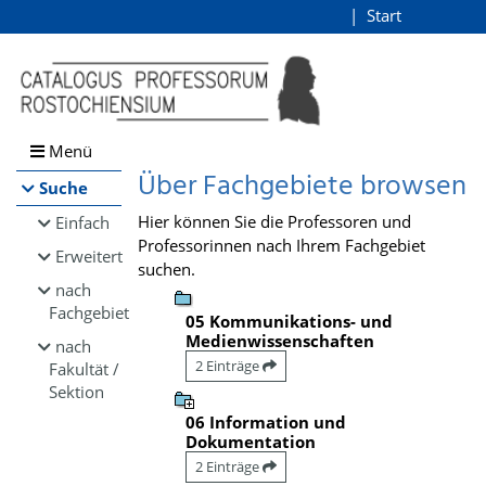
Browsen
Start
Login
direkt zum Inhalt
Menü
Über Fachgebiete browsen
Suche
Hier können Sie die Professoren und
Einfach
Professorinnen nach Ihrem Fachgebiet
Erweitert
suchen.
nach
Fachgebiet
05 Kommunikations- und
Medienwissenschaften
nach
2 Einträge
Fakultät /
Sektion
06 Information und
Dokumentation
2 Einträge