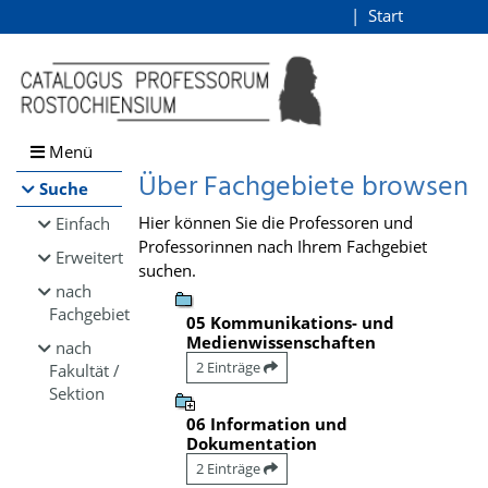
Browsen
Start
Login
direkt zum Inhalt
Menü
Über Fachgebiete browsen
Suche
Hier können Sie die Professoren und
Einfach
Professorinnen nach Ihrem Fachgebiet
Erweitert
suchen.
nach
Fachgebiet
05 Kommunikations- und
Medienwissenschaften
nach
2 Einträge
Fakultät /
Sektion
06 Information und
Dokumentation
2 Einträge