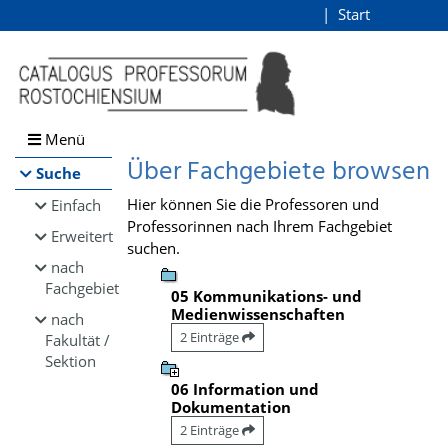
Browsen
Start
Login
direkt zum Inhalt
Menü
Über Fachgebiete browsen
Suche
Hier können Sie die Professoren und
Einfach
Professorinnen nach Ihrem Fachgebiet
Erweitert
suchen.
nach
Fachgebiet
05 Kommunikations- und
Medienwissenschaften
nach
2 Einträge
Fakultät /
Sektion
06 Information und
Dokumentation
2 Einträge