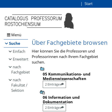
Browsen
Start
Login
direkt zum Inhalt
Menü
Über Fachgebiete browsen
Suche
Hier können Sie die Professoren und
Einfach
Professorinnen nach Ihrem Fachgebiet
Erweitert
suchen.
nach
Fachgebiet
05 Kommunikations- und
Medienwissenschaften
nach
2 Einträge
Fakultät /
Sektion
06 Information und
Dokumentation
2 Einträge