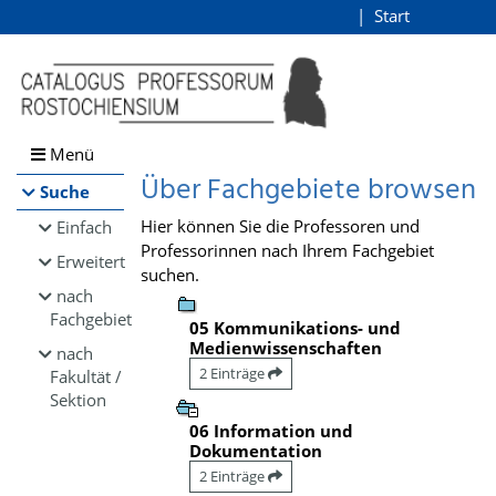
Browsen
Start
Login
direkt zum Inhalt
Menü
Über Fachgebiete browsen
Suche
Hier können Sie die Professoren und
Einfach
Professorinnen nach Ihrem Fachgebiet
Erweitert
suchen.
nach
Fachgebiet
05 Kommunikations- und
Medienwissenschaften
nach
2 Einträge
Fakultät /
Sektion
06 Information und
Dokumentation
2 Einträge