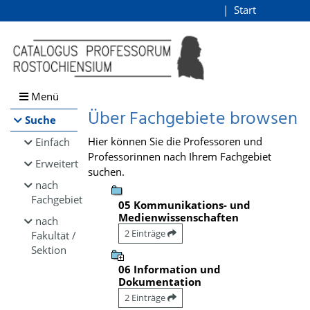
Browsen
Start
Login
direkt zum Inhalt
Menü
Über Fachgebiete browsen
Suche
Hier können Sie die Professoren und
Einfach
Professorinnen nach Ihrem Fachgebiet
Erweitert
suchen.
nach
Fachgebiet
05 Kommunikations- und
Medienwissenschaften
nach
2 Einträge
Fakultät /
Sektion
06 Information und
Dokumentation
2 Einträge