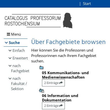
Browsen
Start
Login
direkt zum Inhalt
Menü
Über Fachgebiete browsen
Suche
Hier können Sie die Professoren und
Einfach
Professorinnen nach Ihrem Fachgebiet
Erweitert
suchen.
nach
Fachgebiet
05 Kommunikations- und
Medienwissenschaften
nach
2 Einträge
Fakultät /
Sektion
06 Information und
Dokumentation
2 Einträge