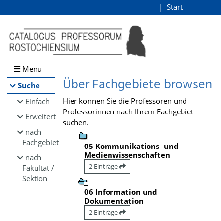
Browsen
Start
Login
direkt zum Inhalt
Menü
Über Fachgebiete browsen
Suche
Hier können Sie die Professoren und
Einfach
Professorinnen nach Ihrem Fachgebiet
Erweitert
suchen.
nach
Fachgebiet
05 Kommunikations- und
Medienwissenschaften
nach
2 Einträge
Fakultät /
Sektion
06 Information und
Dokumentation
2 Einträge