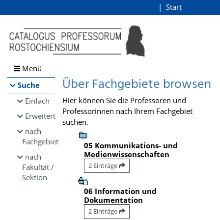
Browsen
Start
Login
direkt zum Inhalt
Menü
Über Fachgebiete browsen
Suche
Hier können Sie die Professoren und
Einfach
Professorinnen nach Ihrem Fachgebiet
Erweitert
suchen.
nach
Fachgebiet
05 Kommunikations- und
Medienwissenschaften
nach
2 Einträge
Fakultät /
Sektion
06 Information und
Dokumentation
2 Einträge