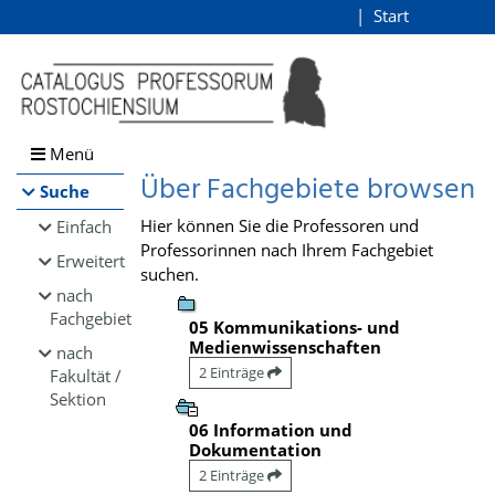
Browsen
Start
Login
direkt zum Inhalt
Menü
Über Fachgebiete browsen
Suche
Hier können Sie die Professoren und
Einfach
Professorinnen nach Ihrem Fachgebiet
Erweitert
suchen.
nach
Fachgebiet
05 Kommunikations- und
Medienwissenschaften
nach
2 Einträge
Fakultät /
Sektion
06 Information und
Dokumentation
2 Einträge