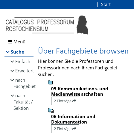
Browsen
Start
Login
direkt zum Inhalt
Menü
Über Fachgebiete browsen
Suche
Hier können Sie die Professoren und
Einfach
Professorinnen nach Ihrem Fachgebiet
Erweitert
suchen.
nach
Fachgebiet
05 Kommunikations- und
Medienwissenschaften
nach
2 Einträge
Fakultät /
Sektion
06 Information und
Dokumentation
2 Einträge