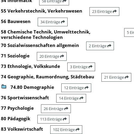
54 Informatik
58 Einträge
55 Verkehrstechnik, Verkehrswesen
23 Einträge
56 Bauwesen
34 Einträge
58 Chemische Technik, Umwelttechnik,
5 E
verschiedene Technologien
70 Sozialwissenschaften allgemein
2 Einträge
71 Soziologie
20 Einträge
73 Ethnologie, Volkskunde
3 Einträge
74 Geographie, Raumordnung, Städtebau
21 Einträge
74.80 Demographie
12 Einträge
76 Sportwissenschaft
14 Einträge
77 Psychologie
26 Einträge
80 Pädagogik
113 Einträge
83 Volkswirtschaft
102 Einträge