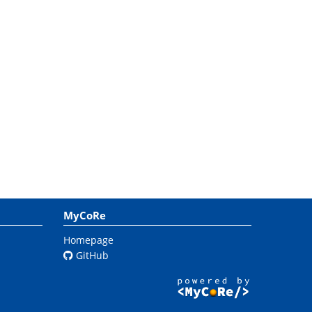
MyCoRe
Homepage
GitHub