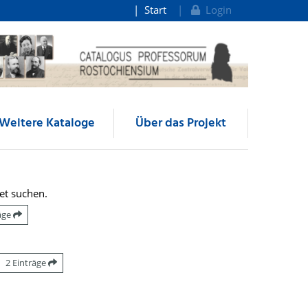
Start
Login
Weitere Kataloge
Über das Projekt
et suchen.
räge
2 Einträge