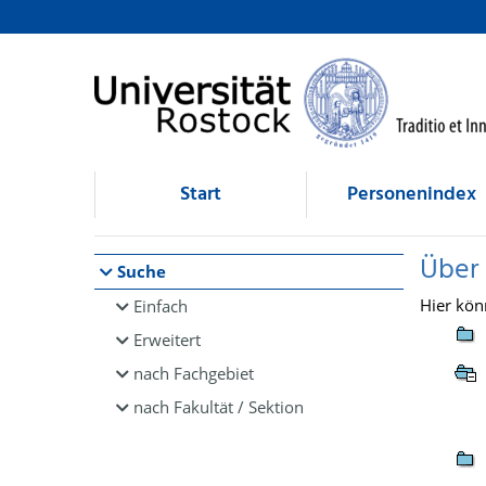
Browsen
direkt zum Inhalt
Start
Personenindex
Über
Suche
Hier kön
Einfach
Erweitert
nach Fachgebiet
nach Fakultät / Sektion