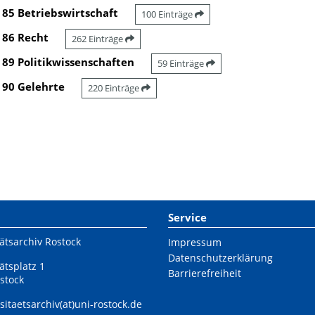
85 Betriebswirtschaft
100 Einträge
86 Recht
262 Einträge
89 Politikwissenschaften
59 Einträge
90 Gelehrte
220 Einträge
Service
ätsarchiv Rostock
Impressum
Datenschutzerklärung
ätsplatz 1
Barrierefreiheit
stock
sitaetsarchiv(at)uni-rostock.de