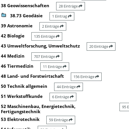
38 Geowissenschaften
28 Einträge
38.73 Geodäsie
1 Eintrag
39 Astronomie
2 Einträge
42 Biologie
135 Einträge
43 Umweltforschung, Umweltschutz
20 Einträge
44 Medizin
707 Einträge
46 Tiermedizin
11 Einträge
48 Land- und Forstwirtschaft
156 Einträge
50 Technik allgemein
44 Einträge
51 Werkstoffkunde
6 Einträge
52 Maschinenbau, Energietechnik,
95 
Fertigungstechnik
53 Elektrotechnik
59 Einträge