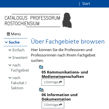
Browsen
Start
Login
direkt zum Inhalt
Menü
Über Fachgebiete browsen
Suche
Hier können Sie die Professoren und
Einfach
Professorinnen nach Ihrem Fachgebiet
Erweitert
suchen.
nach
Fachgebiet
05 Kommunikations- und
Medienwissenschaften
nach
2 Einträge
Fakultät /
Sektion
06 Information und
Dokumentation
2 Einträge