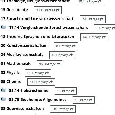
11 Theologie, Religionswissenschaft
197 Einträge
15 Geschichte
123 Einträge
17 Sprach- und Literaturwissenschaft
28 Einträge
17.14 Vergleichende Sprachwissenschaft
6 Einträge
18 Einzelne Sprachen und Literaturen
148 Einträge
20 Kunstwissenschaften
8 Einträge
24 Musikwissenschaft
10 Einträge
31 Mathematik
96 Einträge
33 Physik
90 Einträge
35 Chemie
117 Einträge
35.14 Elektrochemie
1 Eintrag
35.70 Biochemie: Allgemeines
1 Eintrag
38 Geowissenschaften
28 Einträge