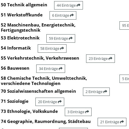
50 Technik allgemein
44 Einträge
51 Werkstoffkunde
6 Einträge
52 Maschinenbau, Energietechnik,
95 
Fertigungstechnik
53 Elektrotechnik
59 Einträge
54 Informatik
58 Einträge
55 Verkehrstechnik, Verkehrswesen
23 Einträge
56 Bauwesen
34 Einträge
58 Chemische Technik, Umwelttechnik,
5 E
verschiedene Technologien
70 Sozialwissenschaften allgemein
2 Einträge
71 Soziologie
20 Einträge
73 Ethnologie, Volkskunde
3 Einträge
74 Geographie, Raumordnung, Städtebau
21 Einträge