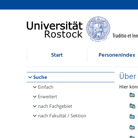
Browsen
direkt zum Inhalt
Start
Personenindex
Über
Suche
Hier kön
Einfach
Erweitert
nach Fachgebiet
nach Fakultät / Sektion