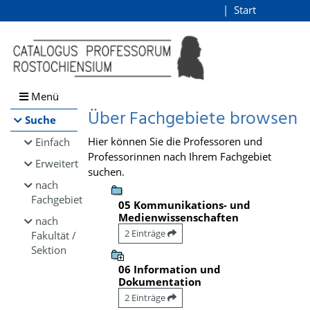
Browsen
Start
Login
direkt zum Inhalt
Menü
Über Fachgebiete browsen
Suche
Hier können Sie die Professoren und
Einfach
Professorinnen nach Ihrem Fachgebiet
Erweitert
suchen.
nach
Fachgebiet
05 Kommunikations- und
Medienwissenschaften
nach
2 Einträge
Fakultät /
Sektion
06 Information und
Dokumentation
2 Einträge