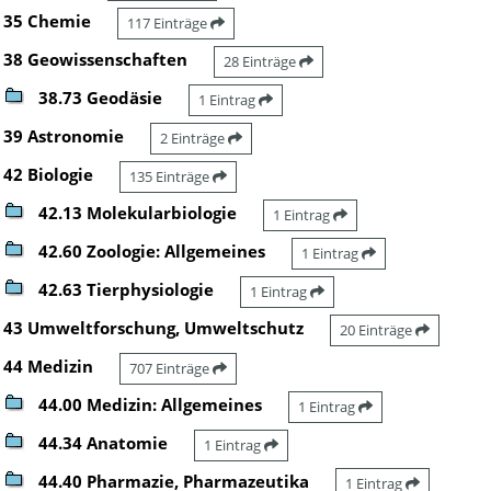
35 Chemie
117 Einträge
38 Geowissenschaften
28 Einträge
38.73 Geodäsie
1 Eintrag
39 Astronomie
2 Einträge
42 Biologie
135 Einträge
42.13 Molekularbiologie
1 Eintrag
42.60 Zoologie: Allgemeines
1 Eintrag
42.63 Tierphysiologie
1 Eintrag
43 Umweltforschung, Umweltschutz
20 Einträge
44 Medizin
707 Einträge
44.00 Medizin: Allgemeines
1 Eintrag
44.34 Anatomie
1 Eintrag
44.40 Pharmazie, Pharmazeutika
1 Eintrag