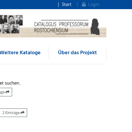
Start
Login
Weitere Kataloge
Über das Projekt
et suchen.
räge
2 Einträge