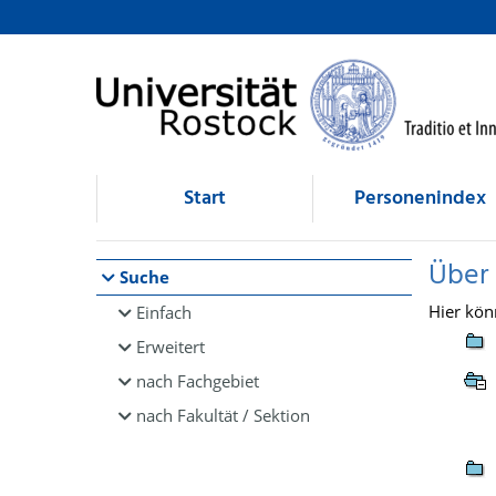
Browsen
direkt zum Inhalt
Start
Personenindex
Über
Suche
Hier kön
Einfach
Erweitert
nach Fachgebiet
nach Fakultät / Sektion