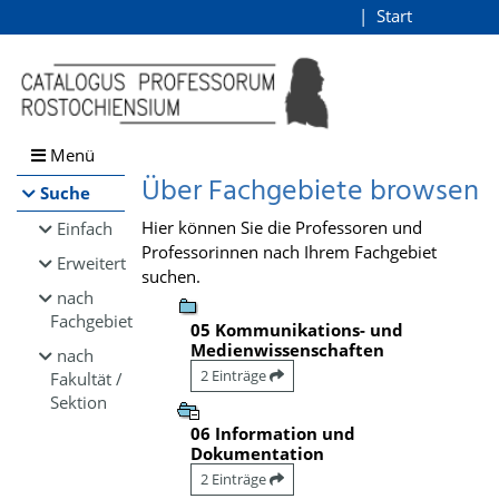
Browsen
Start
Login
direkt zum Inhalt
Menü
Über Fachgebiete browsen
Suche
Hier können Sie die Professoren und
Einfach
Professorinnen nach Ihrem Fachgebiet
Erweitert
suchen.
nach
Fachgebiet
05 Kommunikations- und
Medienwissenschaften
nach
2 Einträge
Fakultät /
Sektion
06 Information und
Dokumentation
2 Einträge