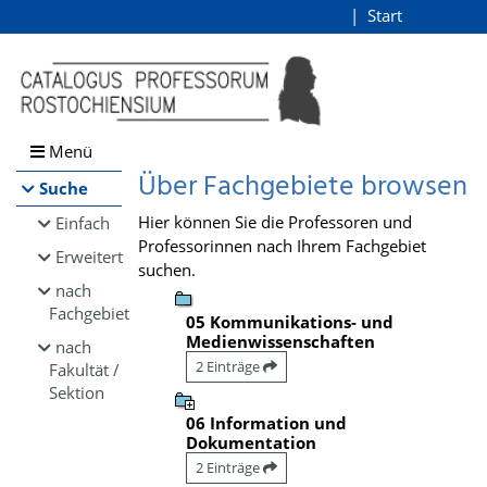
Browsen
Start
Login
direkt zum Inhalt
Menü
Über Fachgebiete browsen
Suche
Hier können Sie die Professoren und
Einfach
Professorinnen nach Ihrem Fachgebiet
Erweitert
suchen.
nach
Fachgebiet
05 Kommunikations- und
Medienwissenschaften
nach
2 Einträge
Fakultät /
Sektion
06 Information und
Dokumentation
2 Einträge