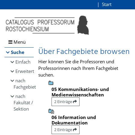
Browsen
Start
Login
direkt zum Inhalt
Menü
Über Fachgebiete browsen
Suche
Hier können Sie die Professoren und
Einfach
Professorinnen nach Ihrem Fachgebiet
Erweitert
suchen.
nach
Fachgebiet
05 Kommunikations- und
Medienwissenschaften
nach
2 Einträge
Fakultät /
Sektion
06 Information und
Dokumentation
2 Einträge