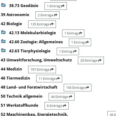
38.73 Geodäsie
1 Eintrag
39 Astronomie
2 Einträge
42 Biologie
135 Einträge
42.13 Molekularbiologie
1 Eintrag
42.60 Zoologie: Allgemeines
1 Eintrag
42.63 Tierphysiologie
1 Eintrag
43 Umweltforschung, Umweltschutz
20 Einträge
44 Medizin
707 Einträge
46 Tiermedizin
11 Einträge
48 Land- und Forstwirtschaft
156 Einträge
50 Technik allgemein
44 Einträge
51 Werkstoffkunde
6 Einträge
52 Maschinenbau, Energietechnik,
95 