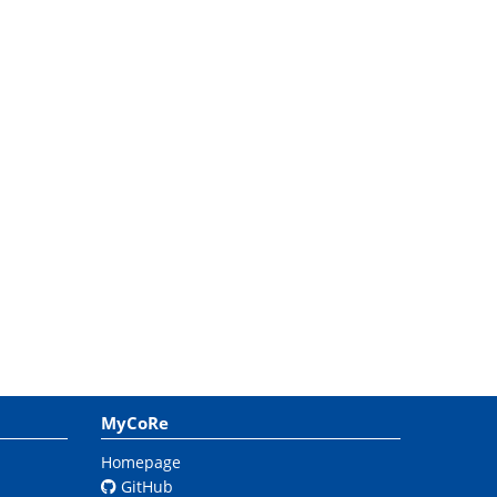
MyCoRe
Homepage
GitHub