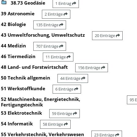
38.73 Geodäsie
1 Eintrag
39 Astronomie
2 Einträge
42 Biologie
135 Einträge
43 Umweltforschung, Umweltschutz
20 Einträge
44 Medizin
707 Einträge
46 Tiermedizin
11 Einträge
48 Land- und Forstwirtschaft
156 Einträge
50 Technik allgemein
44 Einträge
51 Werkstoffkunde
6 Einträge
52 Maschinenbau, Energietechnik,
95 
Fertigungstechnik
53 Elektrotechnik
59 Einträge
54 Informatik
58 Einträge
55 Verkehrstechnik, Verkehrswesen
23 Einträge