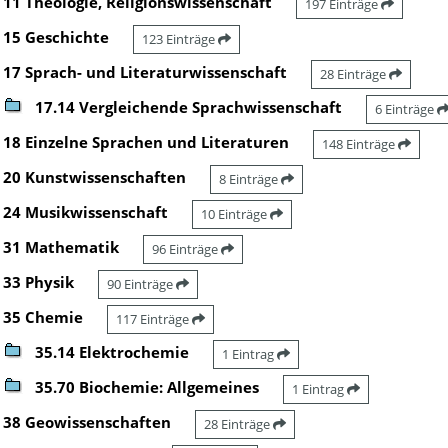
11 Theologie, Religionswissenschaft
197 Einträge
15 Geschichte
123 Einträge
17 Sprach- und Literaturwissenschaft
28 Einträge
17.14 Vergleichende Sprachwissenschaft
6 Einträge
18 Einzelne Sprachen und Literaturen
148 Einträge
20 Kunstwissenschaften
8 Einträge
24 Musikwissenschaft
10 Einträge
31 Mathematik
96 Einträge
33 Physik
90 Einträge
35 Chemie
117 Einträge
35.14 Elektrochemie
1 Eintrag
35.70 Biochemie: Allgemeines
1 Eintrag
38 Geowissenschaften
28 Einträge