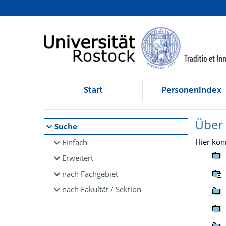
Browsen
direkt zum Inhalt
Start
Personenindex
Über
Suche
Hier kön
Einfach
Erweitert
nach Fachgebiet
nach Fakultät / Sektion