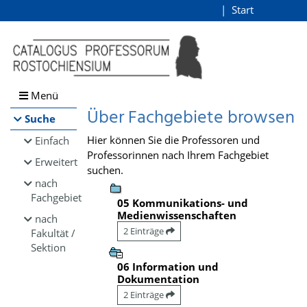
Browsen
Start
Login
direkt zum Inhalt
Menü
Über Fachgebiete browsen
Suche
Hier können Sie die Professoren und
Einfach
Professorinnen nach Ihrem Fachgebiet
Erweitert
suchen.
nach
Fachgebiet
05 Kommunikations- und
Medienwissenschaften
nach
2 Einträge
Fakultät /
Sektion
06 Information und
Dokumentation
2 Einträge