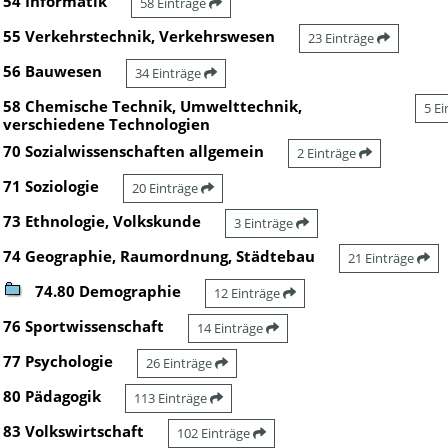
54 Informatik
58 Einträge
55 Verkehrstechnik, Verkehrswesen
23 Einträge
56 Bauwesen
34 Einträge
58 Chemische Technik, Umwelttechnik,
5 E
verschiedene Technologien
70 Sozialwissenschaften allgemein
2 Einträge
71 Soziologie
20 Einträge
73 Ethnologie, Volkskunde
3 Einträge
74 Geographie, Raumordnung, Städtebau
21 Einträge
74.80 Demographie
12 Einträge
76 Sportwissenschaft
14 Einträge
77 Psychologie
26 Einträge
80 Pädagogik
113 Einträge
83 Volkswirtschaft
102 Einträge