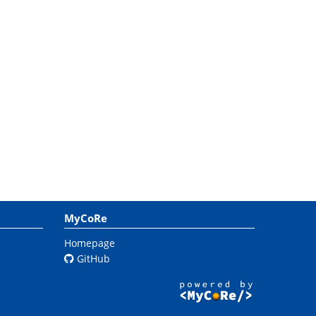
MyCoRe
Homepage
GitHub