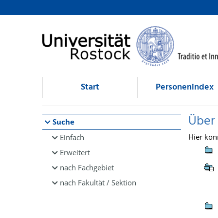
Browsen
direkt zum Inhalt
Start
Personenindex
Über
Suche
Hier kön
Einfach
Erweitert
nach Fachgebiet
nach Fakultät / Sektion