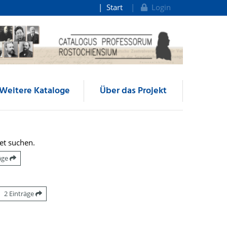
Start
Login
Weitere Kataloge
Über das Projekt
et suchen.
räge
2 Einträge