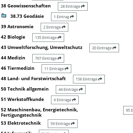
38 Geowissenschaften
28 Einträge
38.73 Geodäsie
1 Eintrag
39 Astronomie
2 Einträge
42 Biologie
135 Einträge
43 Umweltforschung, Umweltschutz
20 Einträge
44 Medizin
707 Einträge
46 Tiermedizin
11 Einträge
48 Land- und Forstwirtschaft
156 Einträge
50 Technik allgemein
44 Einträge
51 Werkstoffkunde
6 Einträge
52 Maschinenbau, Energietechnik,
95 
Fertigungstechnik
53 Elektrotechnik
59 Einträge