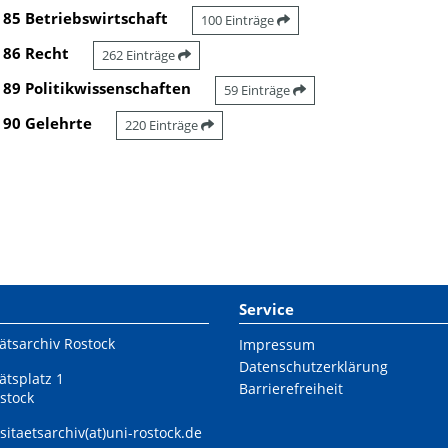
85 Betriebswirtschaft
100 Einträge
86 Recht
262 Einträge
89 Politikwissenschaften
59 Einträge
90 Gelehrte
220 Einträge
Service
ätsarchiv Rostock
Impressum
Datenschutzerklärung
ätsplatz 1
Barrierefreiheit
stock
sitaetsarchiv(at)uni-rostock.de