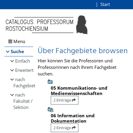
Browsen
Start
Login
direkt zum Inhalt
Menü
Über Fachgebiete browsen
Suche
Hier können Sie die Professoren und
Einfach
Professorinnen nach Ihrem Fachgebiet
Erweitert
suchen.
nach
Fachgebiet
05 Kommunikations- und
Medienwissenschaften
nach
2 Einträge
Fakultät /
Sektion
06 Information und
Dokumentation
2 Einträge