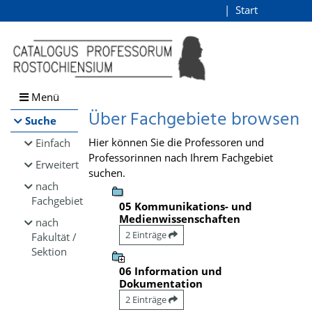
Browsen
Start
Login
direkt zum Inhalt
Menü
Über Fachgebiete browsen
Suche
Hier können Sie die Professoren und
Einfach
Professorinnen nach Ihrem Fachgebiet
Erweitert
suchen.
nach
Fachgebiet
05 Kommunikations- und
Medienwissenschaften
nach
2 Einträge
Fakultät /
Sektion
06 Information und
Dokumentation
2 Einträge