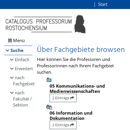
Browsen
Start
Login
direkt zum Inhalt
Menü
Über Fachgebiete browsen
Suche
Hier können Sie die Professoren und
Einfach
Professorinnen nach Ihrem Fachgebiet
Erweitert
suchen.
nach
Fachgebiet
05 Kommunikations- und
Medienwissenschaften
nach
2 Einträge
Fakultät /
Sektion
06 Information und
Dokumentation
2 Einträge