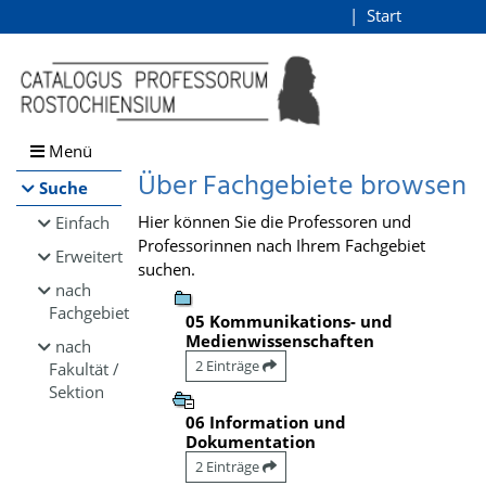
Browsen
Start
Login
direkt zum Inhalt
Menü
Über Fachgebiete browsen
Suche
Hier können Sie die Professoren und
Einfach
Professorinnen nach Ihrem Fachgebiet
Erweitert
suchen.
nach
Fachgebiet
05 Kommunikations- und
Medienwissenschaften
nach
2 Einträge
Fakultät /
Sektion
06 Information und
Dokumentation
2 Einträge