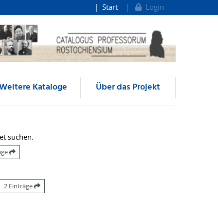
Start
Login
Weitere Kataloge
Über das Projekt
et suchen.
räge
2 Einträge