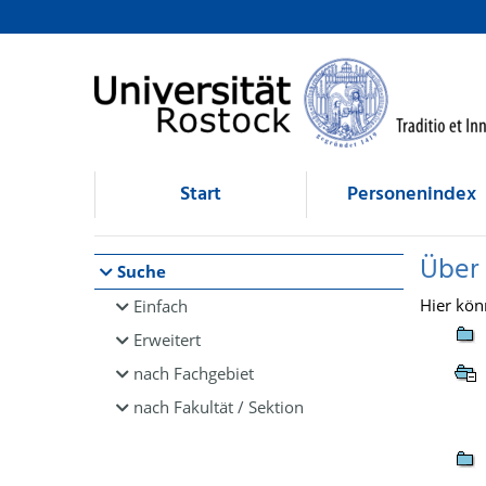
Browsen
direkt zum Inhalt
Start
Personenindex
Über
Suche
Hier kön
Einfach
Erweitert
nach Fachgebiet
nach Fakultät / Sektion