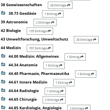
38 Geowissenschaften
28 Einträge
38.73 Geodäsie
1 Eintrag
39 Astronomie
2 Einträge
42 Biologie
135 Einträge
43 Umweltforschung, Umweltschutz
20 Einträge
44 Medizin
707 Einträge
44.00 Medizin: Allgemeines
1 Eintrag
44.34 Anatomie
1 Eintrag
44.40 Pharmazie, Pharmazeutika
1 Eintrag
44.61 Innere Medizin
1 Eintrag
44.64 Radiologie
1 Eintrag
44.65 Chirurgie
2 Einträge
44.85 Kardiologie, Angiologie
2 Einträge