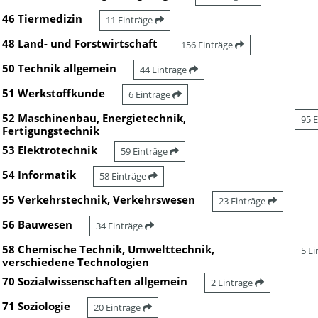
46 Tiermedizin
11 Einträge
48 Land- und Forstwirtschaft
156 Einträge
50 Technik allgemein
44 Einträge
51 Werkstoffkunde
6 Einträge
52 Maschinenbau, Energietechnik,
95 
Fertigungstechnik
53 Elektrotechnik
59 Einträge
54 Informatik
58 Einträge
55 Verkehrstechnik, Verkehrswesen
23 Einträge
56 Bauwesen
34 Einträge
58 Chemische Technik, Umwelttechnik,
5 E
verschiedene Technologien
70 Sozialwissenschaften allgemein
2 Einträge
71 Soziologie
20 Einträge