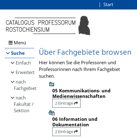
Browsen
Start
Login
direkt zum Inhalt
Menü
Über Fachgebiete browsen
Suche
Hier können Sie die Professoren und
Einfach
Professorinnen nach Ihrem Fachgebiet
Erweitert
suchen.
nach
Fachgebiet
05 Kommunikations- und
Medienwissenschaften
nach
2 Einträge
Fakultät /
Sektion
06 Information und
Dokumentation
2 Einträge