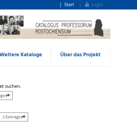
Start
Login
Weitere Kataloge
Über das Projekt
et suchen.
räge
2 Einträge