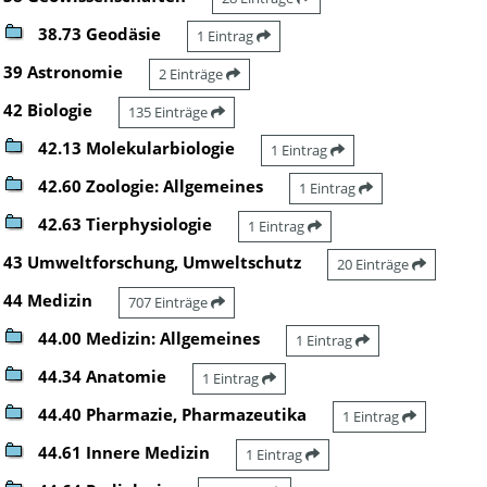
38.73 Geodäsie
1 Eintrag
39 Astronomie
2 Einträge
42 Biologie
135 Einträge
42.13 Molekularbiologie
1 Eintrag
42.60 Zoologie: Allgemeines
1 Eintrag
42.63 Tierphysiologie
1 Eintrag
43 Umweltforschung, Umweltschutz
20 Einträge
44 Medizin
707 Einträge
44.00 Medizin: Allgemeines
1 Eintrag
44.34 Anatomie
1 Eintrag
44.40 Pharmazie, Pharmazeutika
1 Eintrag
44.61 Innere Medizin
1 Eintrag