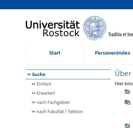
Browsen
direkt zum Inhalt
Start
Personenindex
Über
Suche
Hier kön
Einfach
Erweitert
nach Fachgebiet
nach Fakultät / Sektion