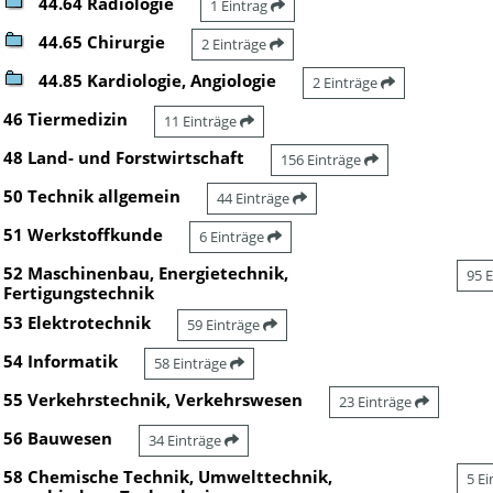
44.64 Radiologie
1 Eintrag
44.65 Chirurgie
2 Einträge
44.85 Kardiologie, Angiologie
2 Einträge
46 Tiermedizin
11 Einträge
48 Land- und Forstwirtschaft
156 Einträge
50 Technik allgemein
44 Einträge
51 Werkstoffkunde
6 Einträge
52 Maschinenbau, Energietechnik,
95 
Fertigungstechnik
53 Elektrotechnik
59 Einträge
54 Informatik
58 Einträge
55 Verkehrstechnik, Verkehrswesen
23 Einträge
56 Bauwesen
34 Einträge
58 Chemische Technik, Umwelttechnik,
5 E