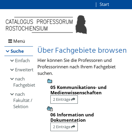
Browsen
Start
Login
direkt zum Inhalt
Menü
Über Fachgebiete browsen
Suche
Hier können Sie die Professoren und
Einfach
Professorinnen nach Ihrem Fachgebiet
Erweitert
suchen.
nach
Fachgebiet
05 Kommunikations- und
Medienwissenschaften
nach
2 Einträge
Fakultät /
Sektion
06 Information und
Dokumentation
2 Einträge