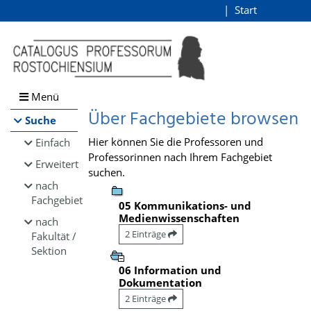
Browsen
Start
Login
direkt zum Inhalt
Menü
Über Fachgebiete browsen
Suche
Hier können Sie die Professoren und
Einfach
Professorinnen nach Ihrem Fachgebiet
Erweitert
suchen.
nach
Fachgebiet
05 Kommunikations- und
Medienwissenschaften
nach
2 Einträge
Fakultät /
Sektion
06 Information und
Dokumentation
2 Einträge