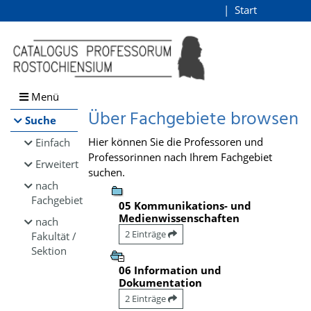
Browsen
Start
Login
direkt zum Inhalt
Menü
Über Fachgebiete browsen
Suche
Hier können Sie die Professoren und
Einfach
Professorinnen nach Ihrem Fachgebiet
Erweitert
suchen.
nach
Fachgebiet
05 Kommunikations- und
Medienwissenschaften
nach
2 Einträge
Fakultät /
Sektion
06 Information und
Dokumentation
2 Einträge