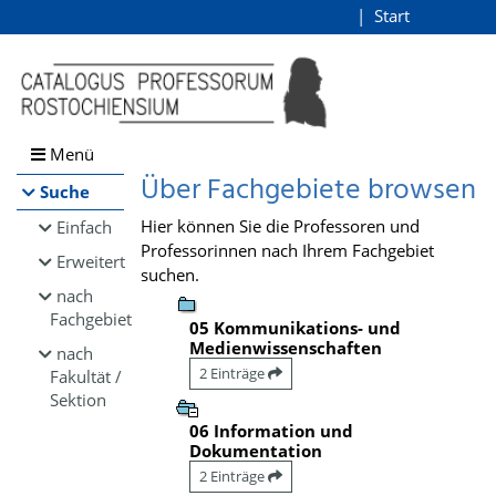
Browsen
Start
Login
direkt zum Inhalt
Menü
Über Fachgebiete browsen
Suche
Hier können Sie die Professoren und
Einfach
Professorinnen nach Ihrem Fachgebiet
Erweitert
suchen.
nach
Fachgebiet
05 Kommunikations- und
Medienwissenschaften
nach
2 Einträge
Fakultät /
Sektion
06 Information und
Dokumentation
2 Einträge